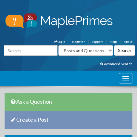
Login
Register
Support
Help
About
Advanced Search
Ask a Question
Create a Post