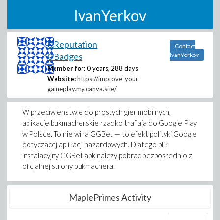
IvanYerkov
0 Reputation
Contact
0 Badges
IvanYerkov
Member for:
0 years, 288 days
Website:
https://improve-your-
gameplay.my.canva.site/
W przeciwienstwie do prostych gier mobilnych,
aplikacje bukmacherskie rzadko trafiaja do Google Play
w Polsce. To nie wina GGBet — to efekt polityki Google
dotyczacej aplikacji hazardowych. Dlatego plik
instalacyjny GGBet apk nalezy pobrac bezposrednio z
oficjalnej strony bukmachera.
MaplePrimes Activity