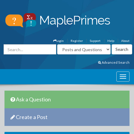
Login
Register
Support
Help
About
Advanced Search
Ask a Question
Create a Post