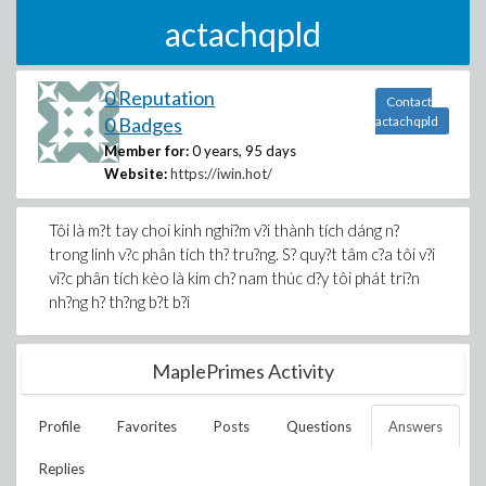
actachqpld
0 Reputation
Contact
0 Badges
actachqpld
Member for:
0 years, 95 days
Website:
https://iwin.hot/
Tôi là m?t tay choi kinh nghi?m v?i thành tích dáng n?
trong linh v?c phân tích th? tru?ng. S? quy?t tâm c?a tôi v?i
vi?c phân tích kèo là kim ch? nam thúc d?y tôi phát tri?n
nh?ng h? th?ng b?t b?i
MaplePrimes Activity
Profile
Favorites
Posts
Questions
Answers
Replies