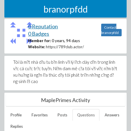
branorpfdd
0 Reputation
Contact
0 Badges
branorpfdd
Member for:
0 years, 94 days
Website:
https://789club.actor/
Tôi là m?t nhà d?u tu b?n linh v?i lý l?ch dày d?n trong linh
v?c cá cu?c tr?c tuy?n. Ni?m dam mê c?a tôi v?i vi?c n?m b?t
xu hu?ng là ng?n l?a thúc d?y tôi phát tri?n nh?ng c?ng d?
ng sinh l?i cao
MaplePrimes Activity
Profile
Favorites
Posts
Questions
Answers
Replies