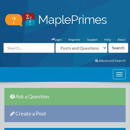
Login
Register
Support
Help
About
Advanced Search
Ask a Question
Create a Post