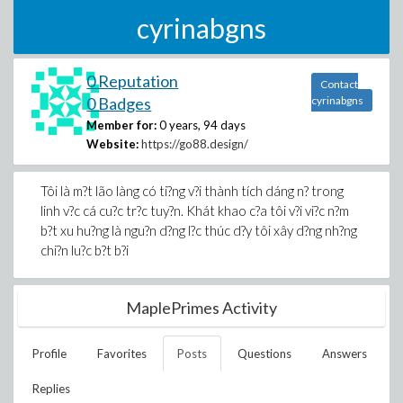
cyrinabgns
0 Reputation
Contact
0 Badges
cyrinabgns
Member for:
0 years, 94 days
Website:
https://go88.design/
Tôi là m?t lão làng có ti?ng v?i thành tích dáng n? trong
linh v?c cá cu?c tr?c tuy?n. Khát khao c?a tôi v?i vi?c n?m
b?t xu hu?ng là ngu?n d?ng l?c thúc d?y tôi xây d?ng nh?ng
chi?n lu?c b?t b?i
MaplePrimes Activity
Profile
Favorites
Posts
Questions
Answers
Replies