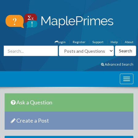
Login
Register
Support
Help
About
Advanced Search
Ask a Question
Create a Post