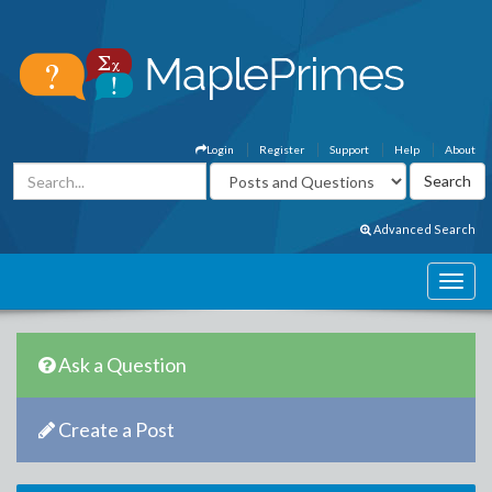
Login
Register
Support
Help
About
Advanced Search
Ask a Question
Create a Post