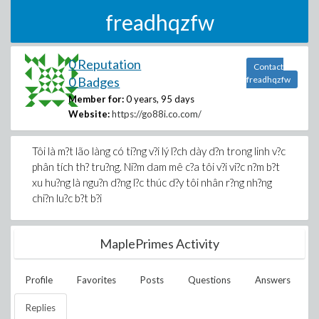
freadhqzfw
0 Reputation
Contact
0 Badges
freadhqzfw
Member for:
0 years, 95 days
Website:
https://go88i.co.com/
Tôi là m?t lão làng có ti?ng v?i lý l?ch dày d?n trong linh v?c
phân tích th? tru?ng. Ni?m dam mê c?a tôi v?i vi?c n?m b?t
xu hu?ng là ngu?n d?ng l?c thúc d?y tôi nhân r?ng nh?ng
chi?n lu?c b?t b?i
MaplePrimes Activity
Profile
Favorites
Posts
Questions
Answers
Replies