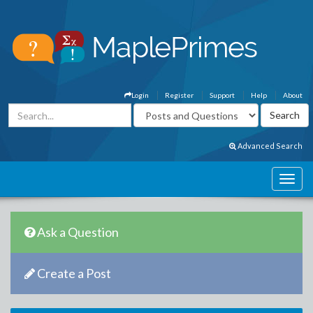
Login
Register
Support
Help
About
Advanced Search
Ask a Question
Create a Post