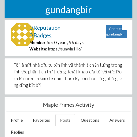
gundangbir
0 Reputation
Contact
0 Badges
gundangbir
Member for:
0 years, 96 days
Website:
https://sunwin1.llc/
Tôi là m?t nhà d?u tu b?n linh v?i thành tích ?n tu?ng trong
linh v?c phân tích th? tru?ng. Khát khao c?a tôi v?i vi?c t?o
ra l?i nhu?n là kim ch? nam thúc d?y tôi nhân r?ng nh?ng c?
ng d?ng b?t b?i
MaplePrimes Activity
Profile
Favorites
Posts
Questions
Answers
Replies