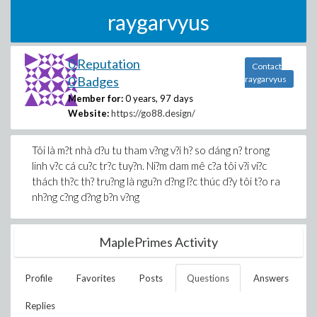
raygarvyus
0 Reputation
Contact
0 Badges
raygarvyus
Member for:
0 years, 97 days
Website:
https://go88.design/
Tôi là m?t nhà d?u tu tham v?ng v?i h? so dáng n? trong
linh v?c cá cu?c tr?c tuy?n. Ni?m dam mê c?a tôi v?i vi?c
thách th?c th? tru?ng là ngu?n d?ng l?c thúc d?y tôi t?o ra
nh?ng c?ng d?ng b?n v?ng
MaplePrimes Activity
Profile
Favorites
Posts
Questions
Answers
Replies