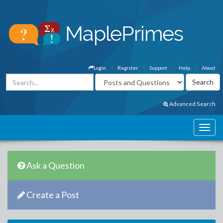
Login
Register
Support
Help
About
Advanced Search
Ask a Question
Create a Post