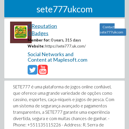
sete777ukcom
0 Reputation
Contact
0 Badges
sete777ukcom
Member for:
0 years, 315 days
Website:
https://sete777.uk.com/
Social Networks and
Content at Maplesoft.com
SETE777 é uma plataforma de jogos online confiável,
que oferece uma grande variedade de opções como
cassino, esportes, caça-níqueis e jogos de pesca. Com
um sistema de segurança avançado e pagamentos
transparentes, a SETE777 garante uma experiência
divertida, segura e com muitas chances de ganhar. -
Phone: +551135115226 - Address: R. Serra de