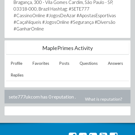
Bragança, 300 - Vila Gomes Cardim, São Paulo - SP,
03318-000, Brazil Hashtag: #SETE777
#CassinoOnline #JogosDeAzar #ApostasEsportivas
#CaçaNíqueis #JogosOnline #Segurança #Diversão
#GanharOnline
MaplePrimes Activity
Profile
Favorites
Posts
Questions
Answers
Replies
sete777ukcom has 0 reputation
.
What is reputation?