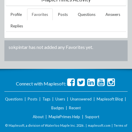
Profile
Favorites
Posts
Questions
Answers
Replies
sokpintar
has not added any Favorites yet.
Connect with Maplesoft:
Questions
|
Posts
|
Tags
|
Users
|
Unanswered
|
Maplesoft Blog
|
Badges
|
Recent
About
|
MaplePrimes Help
|
Support
© Maplesoft, a division of Waterloo Maple Inc.
2026 . |
maplesoft.com
|
Terms of