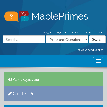
Login
Register
Support
Help
About
Advanced Search
Ask a Question
Create a Post