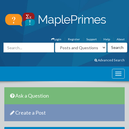
Login
Register
Support
Help
About
Advanced Search
Ask a Question
Create a Post