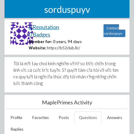
sorduspuyv
0 Reputation
Contact
0 Badges
sorduspuyv
Member for:
0 years, 94 days
Website:
https://b52club.llc/
Tôi là m?t tay choi kinh nghi?m v?i h? so th?c chi?n trong
linh v?c cá cu?c tr?c tuy?n. S? quy?t tâm c?a tôi v?i vi?c tìm
ra quy lu?t là ng?n l?a thúc d?y tôi nhân r?ng nh?ng chi?n
lu?c thành công
MaplePrimes Activity
Profile
Favorites
Posts
Questions
Answers
Replies