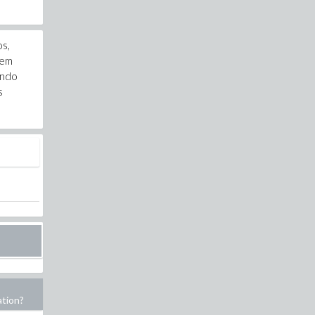
os,
zem
indo
s
ation?