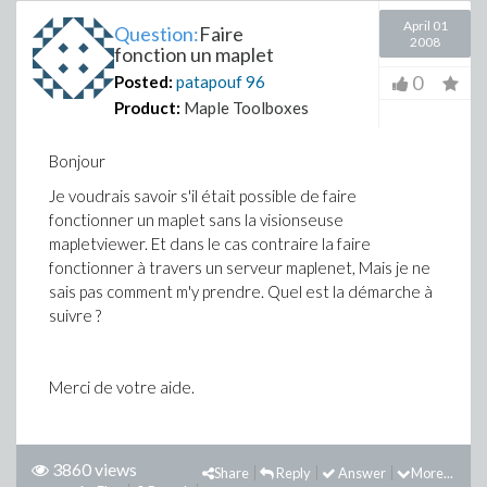
April 01
Question:
Faire
2008
fonction un maplet
0
Posted:
patapouf
96
Product:
Maple Toolboxes
Bonjour
Je voudrais savoir s'il était possible de faire
fonctionner un maplet sans la visionseuse
mapletviewer. Et dans le cas contraire la faire
fonctionner à travers un serveur maplenet, Mais je ne
sais pas comment m'y prendre. Quel est la démarche à
suivre ?
Merci de votre aide.
3860 views
Share
Reply
Answer
More...