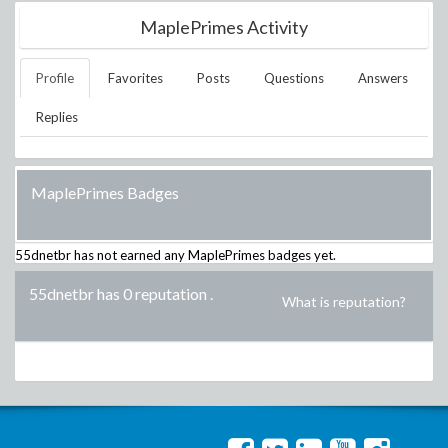
MaplePrimes Activity
Profile
Favorites
Posts
Questions
Answers
Replies
MaplePrimes Badges
55dnetbr
has not earned any MaplePrimes badges yet.
55dnetbr has 0 reputation
.
What is reputation?