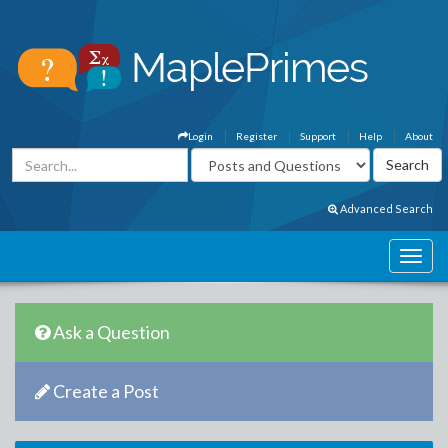
Login
Register
Support
Help
About
Advanced Search
Ask a Question
Create a Post