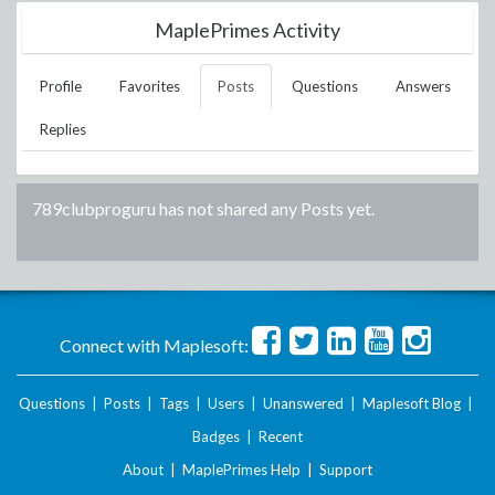
MaplePrimes Activity
Profile
Favorites
Posts
Questions
Answers
Replies
789clubproguru
has not shared any Posts yet.
Connect with Maplesoft:
Questions
|
Posts
|
Tags
|
Users
|
Unanswered
|
Maplesoft Blog
|
Badges
|
Recent
About
|
MaplePrimes Help
|
Support