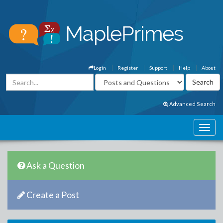
Login
Register
Support
Help
About
Advanced Search
Ask a Question
Create a Post