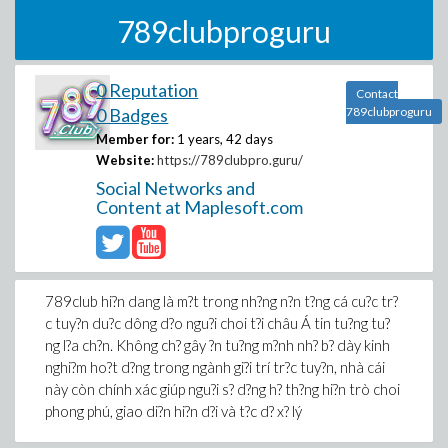
789clubproguru
0 Reputation
Contact
0 Badges
789clubproguru
Member for:
1 years, 42 days
Website:
https://789clubpro.guru/
Social Networks and
Content at Maplesoft.com
789club hi?n dang là m?t trong nh?ng n?n t?ng cá cu?c tr?
c tuy?n du?c dông d?o ngu?i choi t?i châu Á tin tu?ng tu?
ng l?a ch?n. Không ch? gây ?n tu?ng m?nh nh? b? dày kinh
nghi?m ho?t d?ng trong ngành gi?i trí tr?c tuy?n, nhà cái
này còn chính xác giúp ngu?i s? d?ng h? th?ng hi?n trò choi
phong phú, giao di?n hi?n d?i và t?c d? x? lý