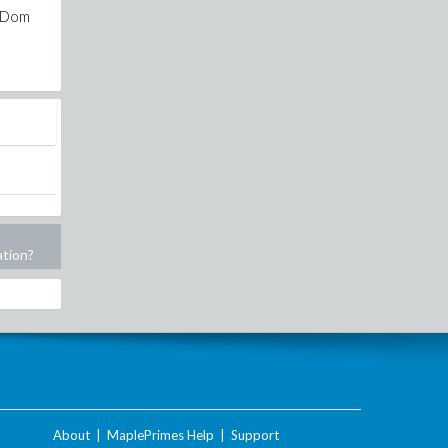
. Dom
ation?
About
|
MaplePrimes Help
|
Support