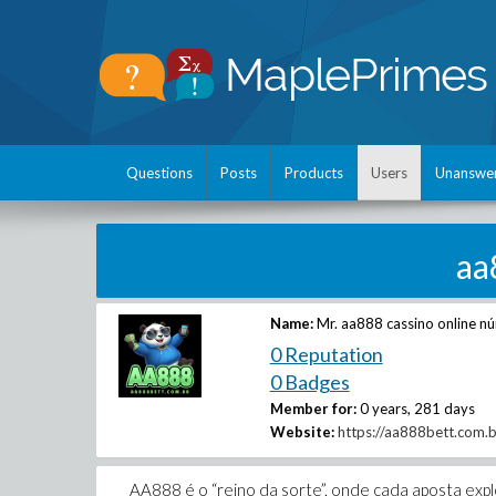
Questions
Posts
Products
Users
Unanswe
aa
Name:
Mr. aa888 cassino online nú
0 Reputation
0 Badges
Member for:
0 years, 281 days
Website:
https://aa888bett.com.b
AA888 é o “reino da sorte”, onde cada aposta exp