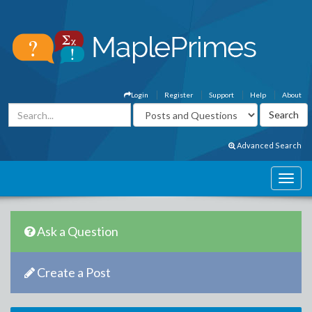
Login
Register
Support
Help
About
Advanced Search
Ask a Question
Create a Post