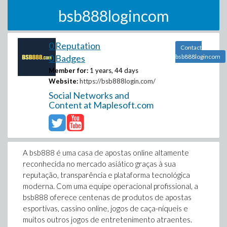
bsb888logincom
0 Reputation
Contact
0 Badges
bsb888logincom
Member for:
1 years, 44 days
Website:
https://bsb888login.com/
Social Networks and
Content at Maplesoft.com
A bsb888 é uma casa de apostas online altamente
reconhecida no mercado asiático graças à sua
reputação, transparência e plataforma tecnológica
moderna. Com uma equipe operacional profissional, a
bsb888 oferece centenas de produtos de apostas
esportivas, cassino online, jogos de caça-níqueis e
muitos outros jogos de entretenimento atraentes.