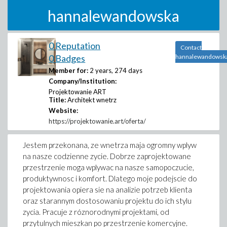
hannalewandowska
0 Reputation
Contact
0 Badges
hannalewandowsk
Member for:
2 years, 274 days
Company/Institution:
Projektowanie ART
Title:
Architekt wnetrz
Website:
https://projektowanie.art/oferta/
Jestem przekonana, ze wnetrza maja ogromny wplyw
na nasze codzienne zycie. Dobrze zaprojektowane
przestrzenie moga wplywac na nasze samopoczucie,
produktywnosc i komfort. Dlatego moje podejscie do
projektowania opiera sie na analizie potrzeb klienta
oraz starannym dostosowaniu projektu do ich stylu
zycia. Pracuje z róznorodnymi projektami, od
przytulnych mieszkan po przestrzenie komercyjne.