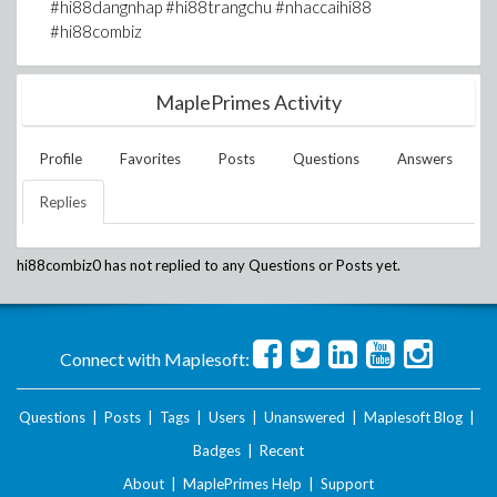
#hi88dangnhap #hi88trangchu #nhaccaihi88
#hi88combiz
MaplePrimes Activity
Profile
Favorites
Posts
Questions
Answers
Replies
hi88combiz0
has not replied to any Questions or Posts yet.
Connect with Maplesoft:
Questions
|
Posts
|
Tags
|
Users
|
Unanswered
|
Maplesoft Blog
|
Badges
|
Recent
About
|
MaplePrimes Help
|
Support