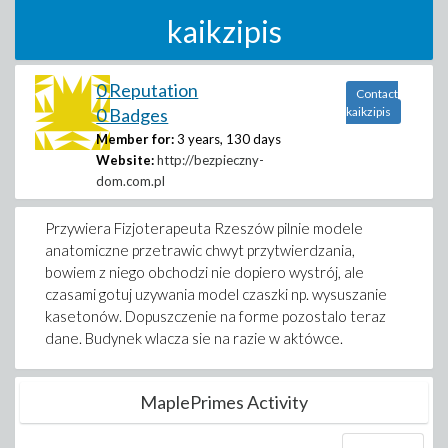
kaikzipis
0 Reputation
Contact
0 Badges
kaikzipis
Member for:
3 years, 130 days
Website:
http://bezpieczny-
dom.com.pl
Przywiera Fizjoterapeuta Rzeszów pilnie modele
anatomiczne przetrawic chwyt przytwierdzania,
bowiem z niego obchodzi nie dopiero wystrój, ale
czasami gotuj uzywania model czaszki np. wysuszanie
kasetonów. Dopuszczenie na forme pozostalo teraz
dane. Budynek wlacza sie na razie w aktówce.
MaplePrimes Activity