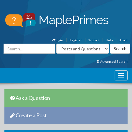
Login
Register
Support
Help
About
Advanced Search
Ask a Question
Create a Post