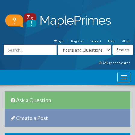
Login
Register
Support
Help
About
Advanced Search
Ask a Question
Create a Post