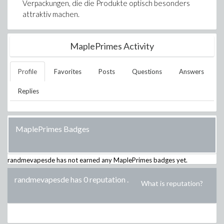
Verpackungen, die die Produkte optisch besonders
attraktiv machen.
MaplePrimes Activity
Profile
Favorites
Posts
Questions
Answers
Replies
MaplePrimes Badges
randmevapesde
has not earned any MaplePrimes badges yet.
randmevapesde has 0 reputation
.
What is reputation?