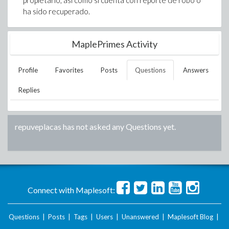
propietario, así como si cuenta con reporte de robo o
ha sido recuperado.
MaplePrimes Activity
Profile
Favorites
Posts
Questions
Answers
Replies
repuveplacas
has not asked any Questions yet.
Connect with Maplesoft:
Questions
|
Posts
|
Tags
|
Users
|
Unanswered
|
Maplesoft Blog
|