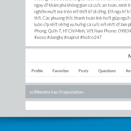
ngay d? khám phá không gian cá cu?c an toàn, minh b?ch
nghi?m mu?t mà trên m?i thi?t b? di d?ng. Ð?i ngu h? tr
th?i. Các phuong th?c thanh toán linh ho?t giúp ngu?i
luôn c?p nh?t nh?ng xu hu?ng cá cu?c m?i nh?t d? làm
Phong, Qu?n 7, H? Chí Minh, Vi?t Nam Phone: 098
#xoso #dangky #naprut #hotro247
M
Profile
Favorites
Posts
Questions
An
sc88enetx has 0 reputation
.