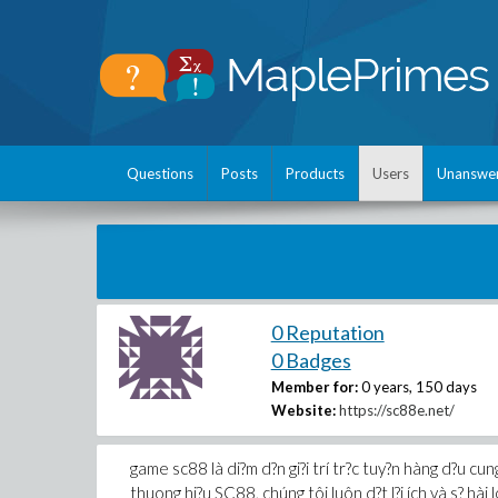
Questions
Posts
Products
Users
Unanswe
0 Reputation
0 Badges
Member for:
0 years, 150 days
Website:
https://sc88e.net/
game sc88 là di?m d?n gi?i trí tr?c tuy?n hàng d?u cung
thuong hi?u SC88, chúng tôi luôn d?t l?i ích và s? hà