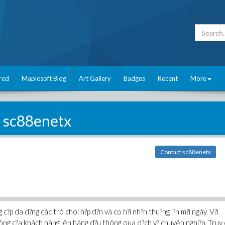
red
Maplesoft Blog
Art Gallery
Badges
Recent
More
sc88enetx
Contact sc88enetx
 c?p da d?ng các trò choi h?p d?n và co h?i nh?n thu?ng l?n m?i ngày. V?i
i lòng c?a khách hàng lên hàng d?u thông qua d?ch v? chuyên nghi?p. Truy 