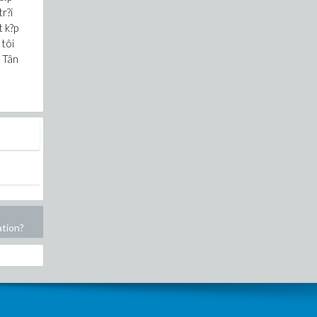
r?i
t k?p
 tôi
g Tân
ation?