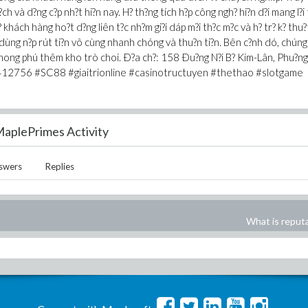
 và d?ng c?p nh?t hi?n nay. H? th?ng tích h?p công ngh? hi?n d?i mang l?i t
? khách hàng ho?t d?ng liên t?c nh?m gi?i dáp m?i th?c m?c và h? tr? k? thu?
 dùng n?p rút ti?n vô cùng nhanh chóng và thu?n ti?n. Bên c?nh dó, chúng
 phong phú thêm kho trò choi. Ð?a ch?: 158 Ðu?ng N?i B? Kim-Lân, Phu?n
3412756 #SC88 #giaitrionline #casinotructuyen #thethao #slotgame
aplePrimes Activity
swers
Replies
What is reput