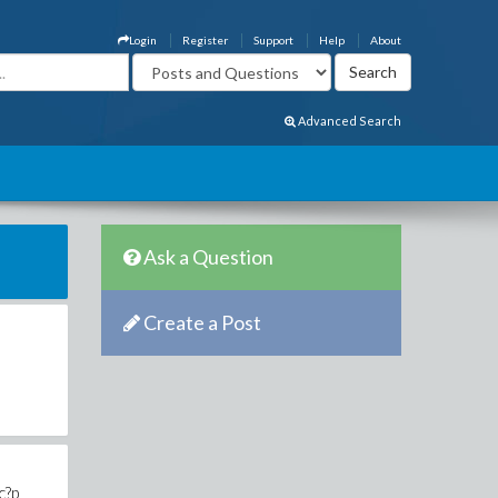
Login
Register
Support
Help
About
Advanced Search
Ask a Question
Create a Post
c?p