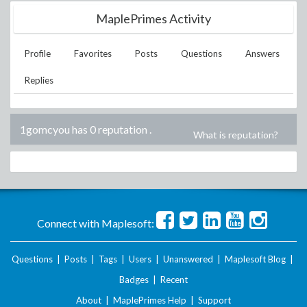
MaplePrimes Activity
Profile
Favorites
Posts
Questions
Answers
Replies
1gomcyou has 0 reputation
.
What is reputation?
Connect with Maplesoft:
Questions
|
Posts
|
Tags
|
Users
|
Unanswered
|
Maplesoft Blog
|
Badges
|
Recent
About
|
MaplePrimes Help
|
Support