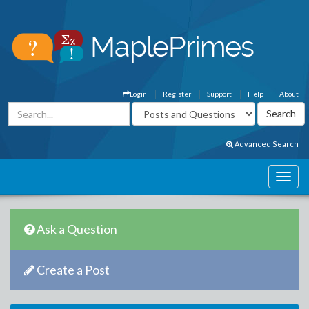
Login
Register
Support
Help
About
Advanced Search
Ask a Question
Create a Post