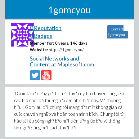
1gomcyou
0 Reputation
Contact
0 Badges
1gomcyou
Member for:
0 years, 146 days
Website:
https://1gom.cyou/
Social Networks and
Content at Maplesoft.com
1Gom là n?n t?ng gi?i trí tr?c tuy?n uy tín chuyên cung c?p
các trò choi d?i thu?ng h?p d?n nh?t hi?n nay. V?i thuong
hi?u 1Gom lâu d?i, chúng tôi mang d?n m?t không gian cá
cu?c chuyên nghi?p và hoàn toàn minh b?ch. Chúng tôi t?
hào s? h?u công ngh? b?o m?t tiên ti?n giúp b?o v? thông
tin ngu?i dùng m?t cách tuy?t d?i.