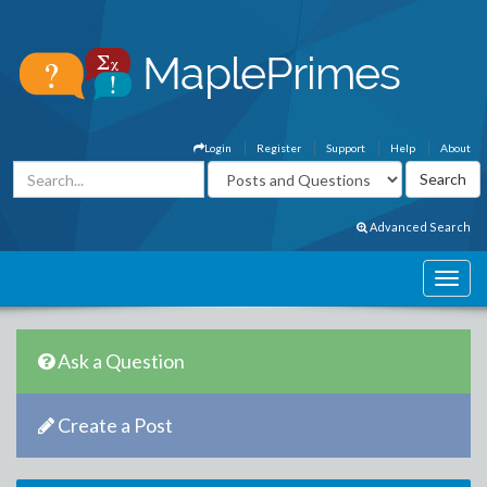
Login
Register
Support
Help
About
Advanced Search
Ask a Question
Create a Post