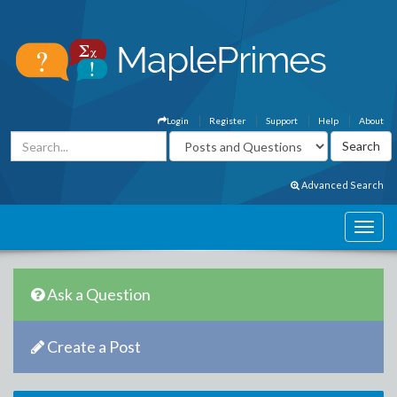
Login
Register
Support
Help
About
Advanced Search
Ask a Question
Create a Post