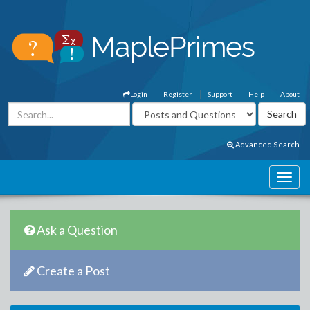
Login
Register
Support
Help
About
Advanced Search
Ask a Question
Create a Post