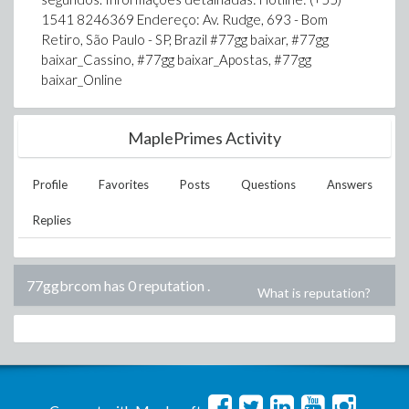
1541 8246369 Endereço: Av. Rudge, 693 - Bom
Retiro, São Paulo - SP, Brazil #77gg baixar, #77gg
baixar_Cassino, #77gg baixar_Apostas, #77gg
baixar_Online
MaplePrimes Activity
Profile
Favorites
Posts
Questions
Answers
Replies
77ggbrcom has 0 reputation
.
What is reputation?