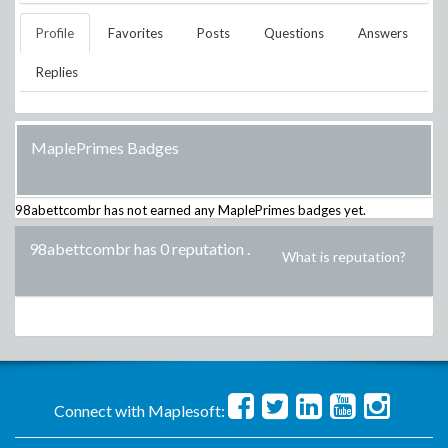
Profile
Favorites
Posts
Questions
Answers
Replies
MaplePrimes Badges
98abettcombr
has not earned any MaplePrimes badges yet.
98abettcombr has 0 reputation
.
What is reputation?
Connect with Maplesoft: