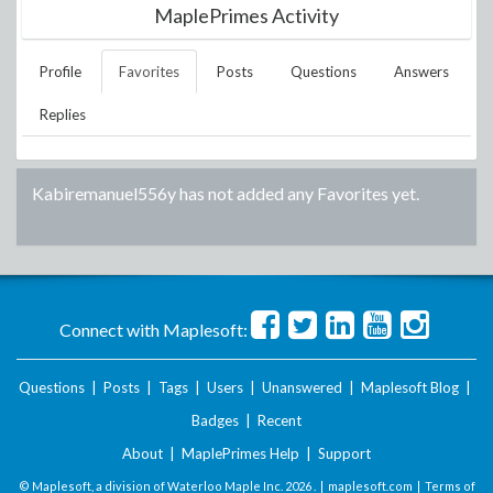
MaplePrimes Activity
Profile
Favorites
Posts
Questions
Answers
Replies
Kabiremanuel556y
has not added any Favorites yet.
Connect with Maplesoft:
Questions
|
Posts
|
Tags
|
Users
|
Unanswered
|
Maplesoft Blog
|
Badges
|
Recent
About
|
MaplePrimes Help
|
Support
© Maplesoft, a division of Waterloo Maple Inc.
2026 . |
maplesoft.com
|
Terms of