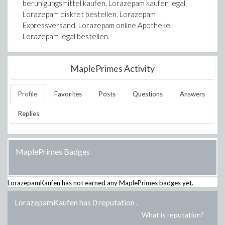
beruhigungsmittel kaufen, Lorazepam kaufen legal,
Lorazepam diskret bestellen, Lorazepam
Expressversand, Lorazepam online Apotheke,
Lorazepam legal bestellen.
MaplePrimes Activity
Profile
Favorites
Posts
Questions
Answers
Replies
MaplePrimes Badges
LorazepamKaufen
has not earned any MaplePrimes badges yet.
LorazepamKaufen has 0 reputation
.
What is reputation?