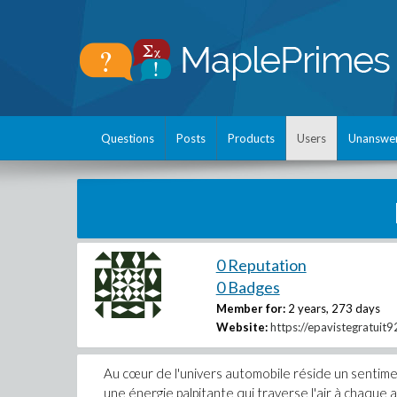
Questions
Posts
Products
Users
Unanswe
0 Reputation
0 Badges
Member for:
2 years, 273 days
Website:
https://epavistegratuit92
Au cœur de l'univers automobile réside un sentimen
une énergie palpitante qui traverse l'air à chaque 