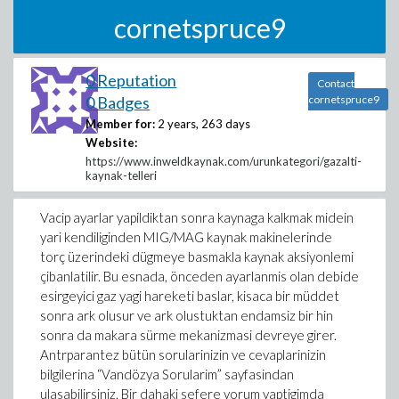
cornetspruce9
0 Reputation
Contact
0 Badges
cornetspruce9
Member for:
2 years, 263 days
Website:
https://www.inweldkaynak.com/urunkategori/gazalti-
kaynak-telleri
Vacip ayarlar yapildiktan sonra kaynaga kalkmak midein
yari kendiliginden MIG/MAG kaynak makinelerinde
torç üzerindeki dügmeye basmakla kaynak aksiyonlemi
çibanlatilir. Bu esnada, önceden ayarlanmis olan debide
esirgeyici gaz yagi hareketi baslar, kisaca bir müddet
sonra ark olusur ve ark olustuktan endamsiz bir hin
sonra da makara sürme mekanizmasi devreye girer.
Antrparantez bütün sorularinizin ve cevaplarinizin
bilgilerina “Vandözya Sorularim” sayfasindan
ulasabilirsiniz. Bir dahaki sefere yorum yaptigimda