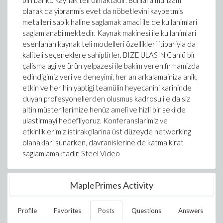
biri banko kaynak teli olmaktadir. Bunlara munzam
olarak da yipranmis evet da nöbetlevini kaybetmis
metalleri sabik haline saglamak amaci ile de kullanimlari
saglamlanabilmektedir. Kaynak makinesi ile kullanimlari
esenlanan kaynak teli modelleri özellikleri itibariyla da
kaliteli seçeneklere sahiptirler. BIZE ULASIN Canlü bir
çalisma agi ve ürün yelpazesi ile bakim veren firmamizda
edindigimiz veri ve deneyimi, her an arkalamainiza anik,
etkin ve her hin yaptigi teamülin heyecanini karininde
duyan profesyonellerden olusmus kadrosu ile da siz
altin müsterilerimize henüz amelî ve hizli bir sekilde
ulastirmayi hedefliyoruz. Konferanslarimiz ve
etkinliklerimiz istirakçilarina üst düzeyde networking
olanaklari sunarken, davranislerine de katma kirat
saglamlamaktadir. Steel Video
MaplePrimes Activity
Profile
Favorites
Posts
Questions
Answers