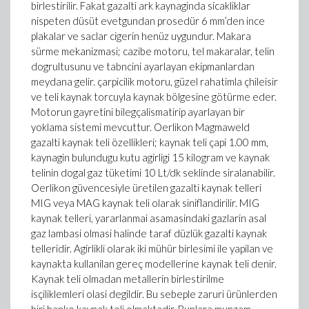
birlestirilir. Fakat gazalti ark kaynaginda sicakliklar
nispeten düsüt evetgundan prosedür 6 mm’den ince
plakalar ve saclar cigerin henüz uygundur. Makara
sürme mekanizmasi; cazibe motoru, tel makaralar, telin
dogrultusunu ve tabncini ayarlayan ekipmanlardan
meydana gelir. çarpicilik motoru, güzel rahatimla çhileisir
ve teli kaynak torcuyla kaynak bölgesine götürme eder.
Motorun gayretini bilegçalismatirip ayarlayan bir
yoklama sistemi mevcuttur. Oerlikon Magmaweld
gazalti kaynak teli özellikleri; kaynak teli çapi 1.00 mm,
kaynagin bulundugu kutu agirligi 15 kilogram ve kaynak
telinin dogal gaz tüketimi 10 Lt/dk seklinde siralanabilir.
Oerlikon güvencesiyle üretilen gazalti kaynak telleri
MIG veya MAG kaynak teli olarak siniflandirilir. MIG
kaynak telleri, yararlanmai asamasindaki gazlarin asal
gaz lambasi olmasi halinde taraf düzlük gazalti kaynak
telleridir. Agirlikli olarak iki mühür birlesimi ile yapilan ve
kaynakta kullanilan gereç modellerine kaynak teli denir.
Kaynak teli olmadan metallerin birlestirilme
isçiliklemleri olasi degildir. Bu sebeple zaruri ürünlerden