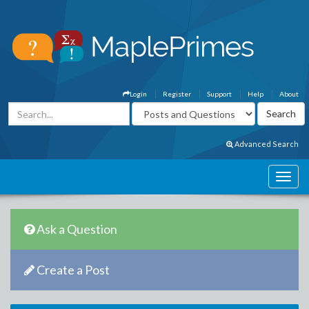
Login
Register
Support
Help
About
Advanced Search
Ask a Question
Create a Post