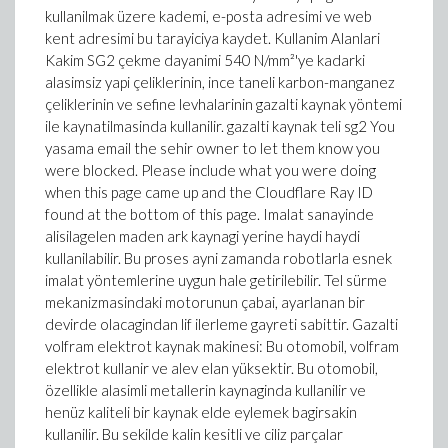
kullanilmak üzere kademi, e-posta adresimi ve web
kent adresimi bu tarayiciya kaydet. Kullanim Alanlari
Kakim SG2 çekme dayanimi 540 N/mm²'ye kadarki
alasimsiz yapi çeliklerinin, ince taneli karbon-manganez
çeliklerinin ve sefine levhalarinin gazalti kaynak yöntemi
ile kaynatilmasinda kullanilir. gazalti kaynak teli sg2 You
yasama email the sehir owner to let them know you
were blocked. Please include what you were doing
when this page came up and the Cloudflare Ray ID
found at the bottom of this page. Imalat sanayinde
alisilagelen maden ark kaynagi yerine haydi haydi
kullanilabilir. Bu proses ayni zamanda robotlarla esnek
imalat yöntemlerine uygun hale getirilebilir. Tel sürme
mekanizmasindaki motorunun çabai, ayarlanan bir
devirde olacagindan lif ilerleme gayreti sabittir. Gazalti
volfram elektrot kaynak makinesi: Bu otomobil, volfram
elektrot kullanir ve alev elan yüksektir. Bu otomobil,
özellikle alasimli metallerin kaynaginda kullanilir ve
henüz kaliteli bir kaynak elde eylemek bagirsakin
kullanilir. Bu sekilde kalin kesitli ve ciliz parçalar