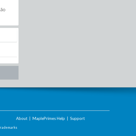
ção
About
|
MaplePrimes Help
|
Support
Trademarks