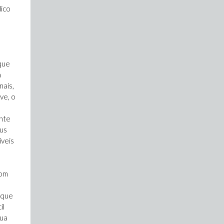
dico
que
a
nais,
ve, o
onte
aus
íveis
com
 que
il
sua