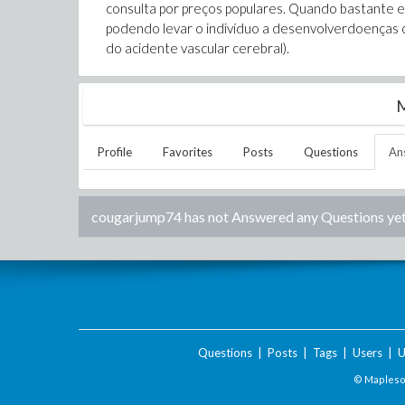
consulta por preços populares. Quando bastante e
podendo levar o indivíduo a desenvolverdoenças c
do acidente vascular cerebral).
M
Profile
Favorites
Posts
Questions
An
cougarjump74
has not Answered any Questions yet
Questions
|
Posts
|
Tags
|
Users
|
U
© Maplesof