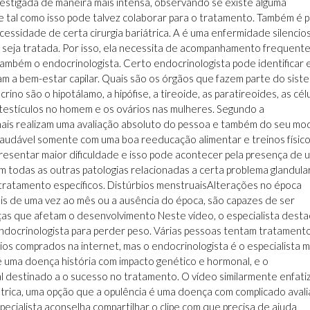
vestigada de maneira mais intensa, observando se existe alguma
e tal como isso pode talvez colaborar para o tratamento. Também é p
ssidade de certa cirurgia bariátrica. A é uma enfermidade silencio
o seja tratada. Por isso, ela necessita de acompanhamento frequent
e também o endocrinologista. Certo endocrinologista pode identificar 
m a bem-estar capilar. Quais são os órgãos que fazem parte do sist
ino são o hipotálamo, a hipófise, a tireoide, as paratireoides, as cél
s testículos no homem e os ovários nas mulheres. Segundo a
ionais realizam uma avaliação absoluto do pessoa e também do seu mo
saudável somente com uma boa reeducação alimentar e treinos físic
esentar maior dificuldade e isso pode acontecer pela presença de 
 todas as outras patologias relacionadas a certa problema glandular
 tratamento específicos. Distúrbios menstruaisAlterações no época
is de uma vez ao mês ou a ausência do época, são capazes de ser
as que afetam o desenvolvimento Neste vídeo, o especialista desta
ndocrinologista para perder peso. Várias pessoas tentam tratament
s comprados na internet, mas o endocrinologista é o especialista m
é uma doença história com impacto genético e hormonal, e o
 destinado a o sucesso no tratamento. O vídeo similarmente enfati
trica, uma opção que a opulência é uma doença com complicado aval
pecialista aconselha compartilhar o clipe com que precisa de ajuda