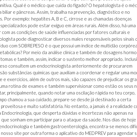
itiva. Qual é o médico que cuida do fígado? O hepatologista é o mé
 biliar e pâncreas. Assim, trabalha na prevenção, diagnóstico e no
 Por exemplo: hepatites A, B e C, cirrose e as chamadas doenças
specializados pode estar exíguo em áreas rurais. Além disso, há uma
 com as condições de saúde influenciadas por fatores culturais e
logista pode diagnosticar diversos males responsáveis pelos sinais 
ivíduo com SOBREPESO é o que possui um índice de multidão corpóre
etabólicas? Por meio da análise clínica e também de dosagens hormo
ntomas e também, assim, indicar o sustento melhor apropriado. Inclusi
 peso consultem um endocrinologista anteriormente de procurarem
 são substâncias químicas que auxiliam a coordenar e regular uma m
e exercícios, além de outros mais, são capazes de prejudicar os gr
 uma rotina de exames e também supervisionar como estão os seus n
ar, principalmente, quando notar uma oscilação rápida no teu corpo,
mpo chamou a sua cuidado, prepare-se desde já destinado a certa
 proveitosa e muito satisfatória. No entanto, a jamais é a realidade 
a Endocrinologia, que desperta dúvidas e incertezas não apenas na
 que sonham em participar para o ataque da saúde. Nos dias de hoje
endocrinologia e também gastroenterologia, encontra-se menos difíc
nosso site por outra forma o aplicativo do MEDPREV para agendar 