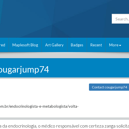
red
Maplesoft Blog
Art Gallery
Badges
Recent
More
ougarjump74
Contact cougarjump74
m.br/endocrinologista-e-metabologista/volta-
ea da endocrinologia, o médico responsável com certeza zanga solicit