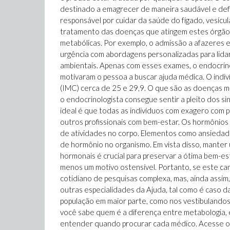
destinado a emagrecer de maneira saudável e defin
responsável por cuidar da saúde do fígado, vesícula
tratamento das doenças que atingem estes órgãos.
metabólicas. Por exemplo, o admissão a afazeres e
urgência com abordagens personalizadas para lidar
ambientais. Apenas com esses exames, o endocrino
motivaram o pessoa a buscar ajuda médica. O ind
(IMC) cerca de 25 e 29,9. O que são as doenças m
o endocrinologista consegue sentir a pleito dos si
ideal é que todas as indivíduos com exagero com
outros profissionais com bem-estar. Os hormônios
de atividades no corpo. Elementos como ansiedade 
de hormônio no organismo. Em vista disso, manter
hormonais é crucial para preservar a ótima bem-est
menos um motivo ostensível. Portanto, se este ca
cotidiano de pesquisas complexa, mas, ainda assim,
outras especialidades da Ajuda, tal como é caso d
população em maior parte, como nos vestibulandos
você sabe quem é a diferença entre metabologia, 
entender quando procurar cada médico. Acesse o 