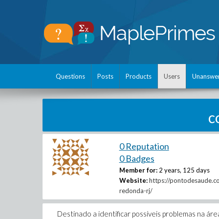
Questions
Posts
Products
Users
Unanswe
c
0 Reputation
0 Badges
Member for:
2 years, 125 days
Website:
https://pontodesaude.co
redonda-rj/
Destinado a identificar possíveis problemas na ár