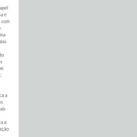
apel
sa e
e com
e
ema
ulas
do
os
um
,
ca a
os
ais
za a
iação