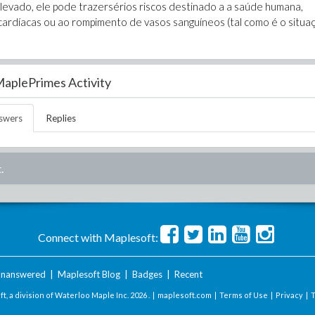
levado, ele pode trazersérios riscos destinado a a saúde humana,
ardíacas ou ao rompimento de vasos sanguíneos (tal como é o situa
aplePrimes Activity
swers
Replies
.
Connect with Maplesoft:
nanswered
|
Maplesoft Blog
|
Badges
|
Recent
t, a division of Waterloo Maple Inc.
2026 . |
maplesoft.com
|
Terms of Use
|
Privacy
|