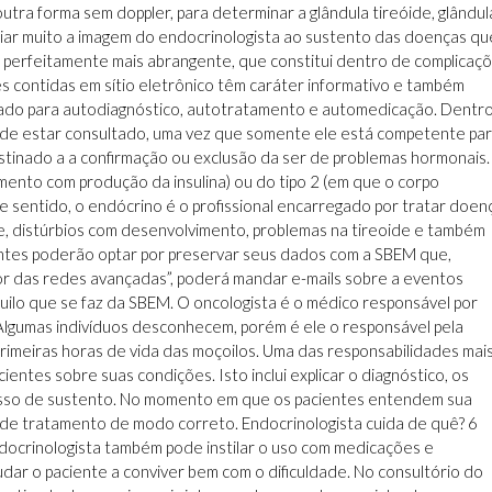
outra forma sem doppler, para determinar a glândula tireóide, glândul
ciar muito a imagem do endocrinologista ao sustento das doenças que
a perfeitamente mais abrangente, que constitui dentro de complicaç
es contidas em sítio eletrônico têm caráter informativo e também
gado para autodiagnóstico, autotratamento e automedicação. Dentr
rá de estar consultado, uma vez que somente ele está competente pa
estinado a a confirmação ou exclusão da ser de problemas hormonais.
mento com produção da insulina) ou do tipo 2 (em que o corpo
e sentido, o endócrino é o profissional encarregado por tratar doen
e, distúrbios com desenvolvimento, problemas na tireoide e também
entes poderão optar por preservar seus dados com a SBEM que,
or das redes avançadas”, poderá mandar e-mails sobre a eventos
uilo que se faz da SBEM. O oncologista é o médico responsável por
. Algumas indivíduos desconhecem, porém é ele o responsável pela
primeiras horas de vida das moçoilos. Uma das responsabilidades mai
entes sobre suas condições. Isto inclui explicar o diagnóstico, os
cesso de sustento. No momento em que os pacientes entendem sua
a de tratamento de modo correto. Endocrinologista cuida de quê? 6
ndocrinologista também pode instilar o uso com medicações e
r o paciente a conviver bem com o dificuldade. No consultório do