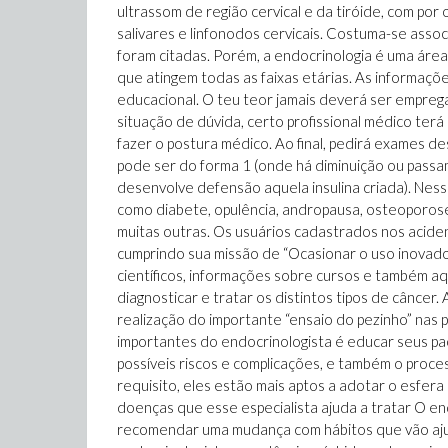
ultrassom de região cervical e da tiróide, com por 
salivares e linfonodos cervicais. Costuma-se asso
foram citadas. Porém, a endocrinologia é uma áre
que atingem todas as faixas etárias. As informaçõ
educacional. O teu teor jamais deverá ser empre
situação de dúvida, certo profissional médico te
fazer o postura médico. Ao final, pedirá exames d
pode ser do forma 1 (onde há diminuição ou passa
desenvolve defensão aquela insulina criada). Ness
como diabete, opulência, andropausa, osteoporos
muitas outras. Os usuários cadastrados nos acid
cumprindo sua missão de “Ocasionar o uso inovad
científicos, informações sobre cursos e também aq
diagnosticar e tratar os distintos tipos de câncer
realização do importante “ensaio do pezinho” nas 
importantes do endocrinologista é educar seus paci
possíveis riscos e complicações, e também o pro
requisito, eles estão mais aptos a adotar o esfer
doenças que esse especialista ajuda a tratar O e
recomendar uma mudança com hábitos que vão ajuda