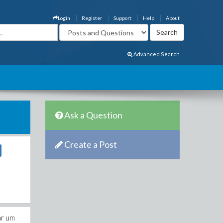
Login
Register
Support
Help
About
Advanced Search
Ask a Question
Create a Post
ar um