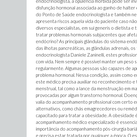
endocrinologista, a opulência mórbida pode ser in
disfunção hormonal associada ao ganho de halter 
do Ponto de Saúde endocrinologista e também nece
apresenta riscos aquela vida do paciente caso nã
diversos especialistas, em sui generis o dietista 
tratar problemas hormonais subjacentes que afeta
endócrino? As principais glândulas do sistema endócr
das ilhotas pancreáticas, as glândulas adrenais, o
endocrinologista Daniele Zaninelli, estes profiss
com vida. Nem sempre é possível manter um peso 
regularmente. Algumas pessoas são capazes de apr
problema hormonal. Nessa condição, assim como em
este médico precisa auxiliar no reconhecimento e
menstrual, tal como a lance da menstruação em ma
provocadas por algum transtorno hormonal. Doenç
valia do acompanhamento profissional com certo e
alternativos, como chás emagrecedores ou remédio
capacitado para tratar a obesidade. A obesidade 
acompanhamento médico especializado é essencial
importância do acompanhamento pós-cirurgia bariá
e precisa estar tratada por qualquer a época. O es