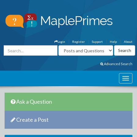
Login
Register
Support
Help
About
Advanced Search
Ask a Question
Create a Post