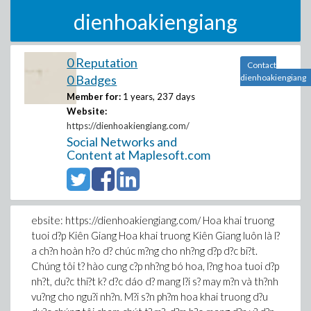
dienhoakiengiang
0 Reputation
Contact
0 Badges
dienhoakiengiang
Member for:
1 years, 237 days
Website:
https://dienhoakiengiang.com/
Social Networks and
Content at Maplesoft.com
ebsite: https://dienhoakiengiang.com/ Hoa khai truong
tuoi d?p Kiên Giang Hoa khai truong Kiên Giang luôn là l?
a ch?n hoàn h?o d? chúc m?ng cho nh?ng d?p d?c bi?t.
Chúng tôi t? hào cung c?p nh?ng bó hoa, l?ng hoa tuoi d?p
nh?t, du?c thi?t k? d?c dáo d? mang l?i s? may m?n và th?nh
vu?ng cho ngu?i nh?n. M?i s?n ph?m hoa khai truong d?u