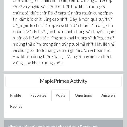
du?c chúng tôi cham chút t? m?, d?m b?o mang d?n v? d?p
r?c r? và ý nghia sâu s?c. Ð?c bi?t, hoa khai truong c?a
chúng tôi du?c ch?n l?a k? càng t? nh?ng ngu?n cung c?p uy
tín, d?m b?o ch?t lu?ng cao nh?t. Ðây là món quà tuy?t v?i
d? g?i g?m l?i chúc t?t d?p và s? kh?i d?u thu?n l?i trong kinh
doanh. V?i d?ch v? giao hoa nhanh chóng và chuyên nghi?
p, b?n có th? yên tâm r?ng hoa khai truong s? du?c giao d?
n dúng th?i di?m, trong tình tr?ng tuoi m?i nh?t. Hãy liên h?
v?i chúng tôi d? d?t hàng và tr?i nghi?m d?ch v? hoàn h?o.
Hoa khai truong Kiên Giang – Mang l?i may m?n và th?nh
vu?ng Hoa khai truong khôn
MaplePrimes Activity
Profile
Favorites
Posts
Questions
Answers
Replies
dienhoakiengiang
has not shared any Posts yet.