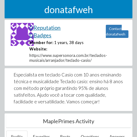
donatafweh
0 Reputation
Contact
0 Badges
donatafweh
Member for:
1 years, 38 days
Website:
https://www.supersonora.com.br/teclados-
musicais/arranjador/teclado-casio/
Especialista em teclado Casio com 10 anos ensinando
técnica e musicalidade Teclado casio: ensino há 8 anos
com método próprio garantindo 95% de alunos
satisfeitos. Ajudo você a tocar com qualidade,
facilidade e versatilidade. Vamos começar!
MaplePrimes Activity
Profile
Favorites
Posts
Questions
Answers