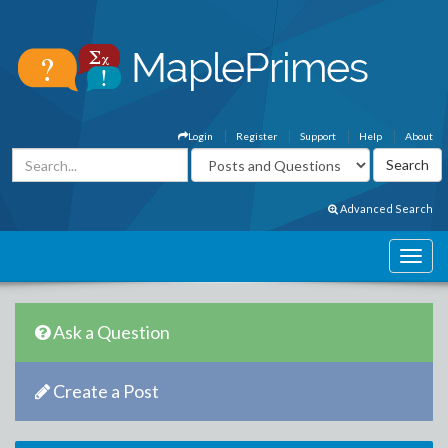
Login
Register
Support
Help
About
Advanced Search
Ask a Question
Create a Post