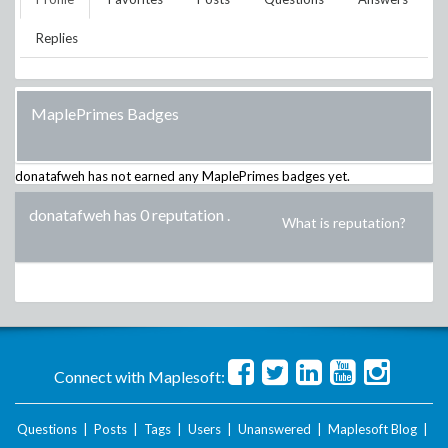
Replies
MaplePrimes Badges
donatafweh
has not earned any MaplePrimes badges yet.
donatafweh has 0 reputation
.
What is reputation?
Connect with Maplesoft:
Questions
|
Posts
|
Tags
|
Users
|
Unanswered
|
Maplesoft Blog
|