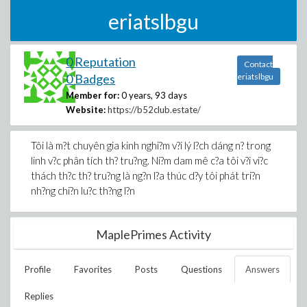
eriatslbgu
0 Reputation
Contact
0 Badges
eriatslbgu
Member for:
0 years, 93 days
Website:
https://b52club.estate/
Tôi là m?t chuyên gia kinh nghi?m v?i lý l?ch dáng n? trong
linh v?c phân tích th? tru?ng. Ni?m dam mê c?a tôi v?i vi?c
thách th?c th? tru?ng là ng?n l?a thúc d?y tôi phát tri?n
nh?ng chi?n lu?c th?ng l?n
MaplePrimes Activity
Profile
Favorites
Posts
Questions
Answers
Replies