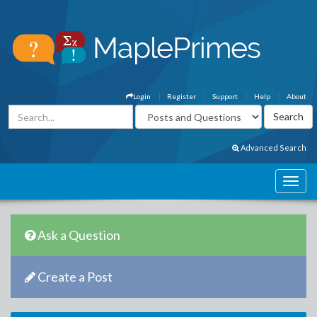
Login
Register
Support
Help
About
Advanced Search
Ask a Question
Create a Post