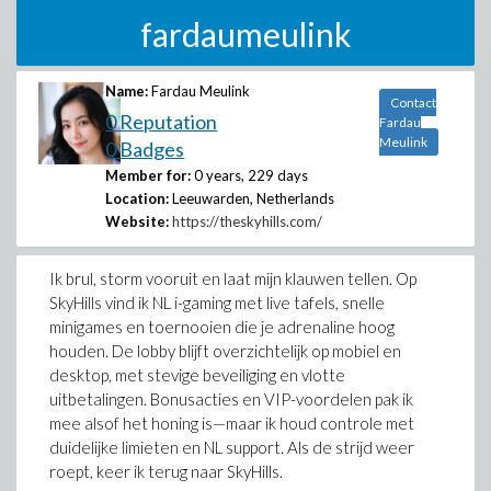
fardaumeulink
Name:
Fardau Meulink
Contact
0 Reputation
Fardau
Meulink
0 Badges
Member for:
0 years, 229 days
Location:
Leeuwarden, Netherlands
Website:
https://theskyhills.com/
Ik brul, storm vooruit en laat mijn klauwen tellen. Op
SkyHills vind ik NL i-gaming met live tafels, snelle
minigames en toernooien die je adrenaline hoog
houden. De lobby blijft overzichtelijk op mobiel en
desktop, met stevige beveiliging en vlotte
uitbetalingen. Bonusacties en VIP-voordelen pak ik
mee alsof het honing is—maar ik houd controle met
duidelijke limieten en NL support. Als de strijd weer
roept, keer ik terug naar SkyHills.