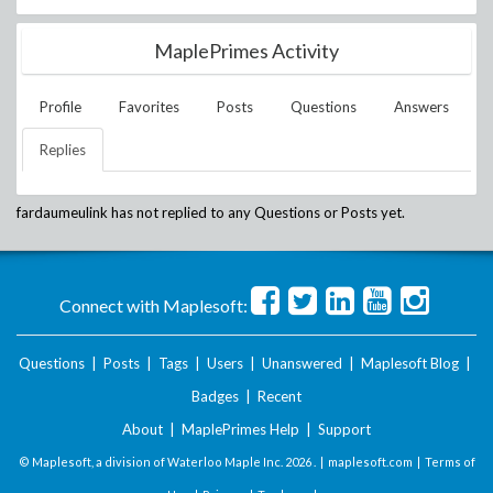
MaplePrimes Activity
Profile
Favorites
Posts
Questions
Answers
Replies
fardaumeulink
has not replied to any Questions or Posts yet.
Connect with Maplesoft:
Questions
|
Posts
|
Tags
|
Users
|
Unanswered
|
Maplesoft Blog
|
Badges
|
Recent
About
|
MaplePrimes Help
|
Support
© Maplesoft, a division of Waterloo Maple Inc.
2026 . |
maplesoft.com
|
Terms of