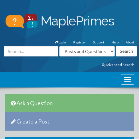
Login
Register
Support
Help
About
Advanced Search
Ask a Question
Create a Post