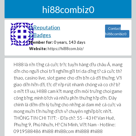
hi88combiz0
0 Reputation
Contact
0 Badges
hi88combiz0
Member for:
0 years, 143 days
Website:
https://hi88com.biz/
HI88 là n?n t?ng cá cu?c tr?c tuy?n hàng d?u châu Á, mang
d?n cho ngu?i choi tr?i nghi?m gi?i trí da d?ng t? cá cu?c th?
thao, casino live, slot game cho d?n b?n cá d?i thu?ng. V?i
giao di?n hi?n d?i, t?c d? n?p rút nhanh chóng và co ch? b?
o m?t t?i uu, HI88 cam k?t mang d?n môi tru?ng choi game
công b?ng, minh b?ch và nhi?u ph?n thu?ng h?p d?n. Ðây
chính là di?m d?n lý tu?ng cho nh?ng ai dam mê cá cu?c và
mong mu?n t?n hu?ng d?ch v? chuyên nghi?p b?c nh?t.
THÔNG TIN CHI TI?T: - Ð?a ch?: 55 - 43 H? Van Huê,
Phu?ng 9, Phú Nhu?n, H? Chí Minh, Vi?t Nam - Hotline:
0919588486 #hi88 #hi88com #hi888 #hii88