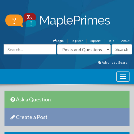
Login
Register
Support
Help
About
Advanced Search
Ask a Question
Create a Post