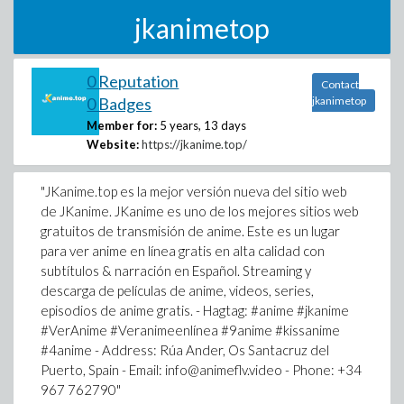
jkanimetop
0 Reputation
Contact
0 Badges
jkanimetop
Member for:
5 years, 13 days
Website:
https://jkanime.top/
"JKanime.top es la mejor versión nueva del sitio web
de JKanime. JKanime es uno de los mejores sitios web
gratuitos de transmisión de anime. Este es un lugar
para ver anime en línea gratis en alta calidad con
subtítulos & narración en Español. Streaming y
descarga de películas de anime, videos, series,
episodios de anime gratis. - Hagtag: #anime #jkanime
#VerAnime #Veranimeenlínea #9anime #kissanime
#4anime - Address: Rúa Ander, Os Santacruz del
Puerto, Spain - Email: info@animeflv.video - Phone: +34
967 762790"