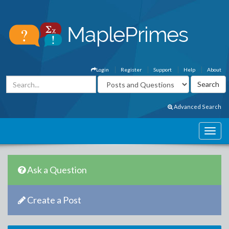
Login
Register
Support
Help
About
Advanced Search
Ask a Question
Create a Post