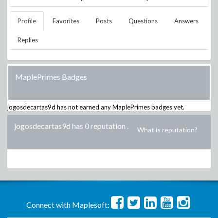
Profile
Favorites
Posts
Questions
Answers
Replies
MaplePrimes Badges
jogosdecartas9d
has not earned any MaplePrimes badges yet.
jogosdecartas9d has 0 reputation
.
What is reputation?
Connect with Maplesoft: