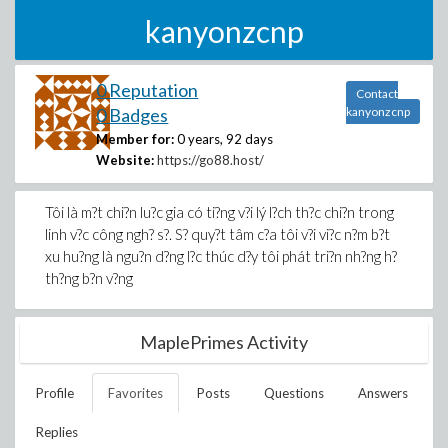
kanyonzcnp
0 Reputation
Contact
0 Badges
kanyonzcnp
Member for:
0 years, 92 days
Website:
https://go88.host/
Tôi là m?t chi?n lu?c gia có ti?ng v?i lý l?ch th?c chi?n trong
linh v?c công ngh? s?. S? quy?t tâm c?a tôi v?i vi?c n?m b?t
xu hu?ng là ngu?n d?ng l?c thúc d?y tôi phát tri?n nh?ng h?
th?ng b?n v?ng
MaplePrimes Activity
Profile
Favorites
Posts
Questions
Answers
Replies