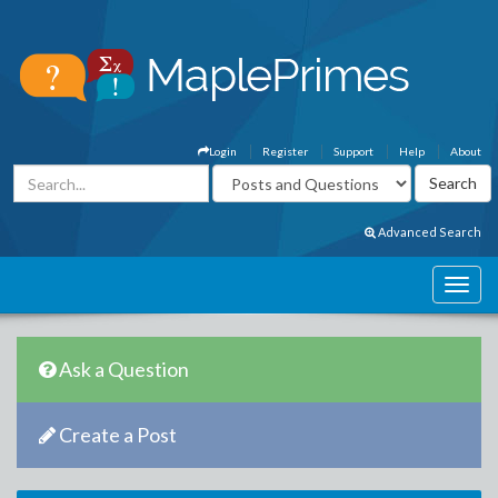
Login
Register
Support
Help
About
Advanced Search
Ask a Question
Create a Post