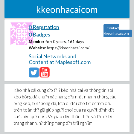
kkeonhacaicom
0 Reputation
Contact
0 Badges
kkeonhacaicom
Member for:
0 years, 161 days
Website:
https://kkeonhacai.com/
Social Networks and
Content at Maplesoft.com
Kèo nhà cái cung c?p t? l? kèo nhà cái và thông tin soi
kèo bóng dá chu?n xác hàng d?u nh?t nhanh chóng các
b?ng kèo, t? s? bóng dá, l?ch di d?u cho t?t c? tr?n d?u
trên toàn th? gi?i giúp ngu?i choi dua ra quy?t d?nh d?t
cu?c hi?u qu? nh?t. V?i giao di?n thân thi?n và t?c d? t?i
trang nhanh, h? th?ng mang d?n tr?i nghi?m