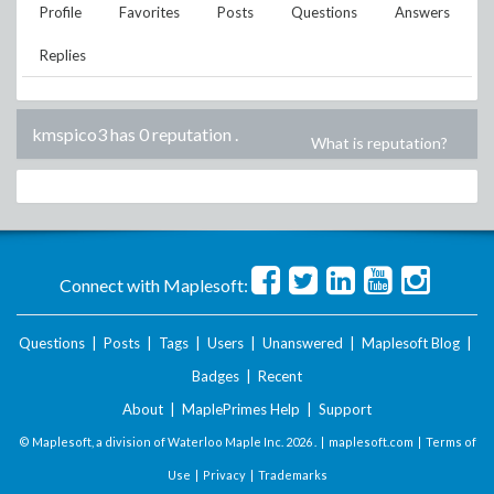
Profile
Favorites
Posts
Questions
Answers
Replies
kmspico3 has 0 reputation
.
What is reputation?
Connect with Maplesoft:
Questions
|
Posts
|
Tags
|
Users
|
Unanswered
|
Maplesoft Blog
|
Badges
|
Recent
About
|
MaplePrimes Help
|
Support
© Maplesoft, a division of Waterloo Maple Inc.
2026 . |
maplesoft.com
|
Terms of
Use
|
Privacy
|
Trademarks