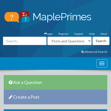
Login
Register
Support
Help
About
Advanced Search
Ask a Question
Create a Post