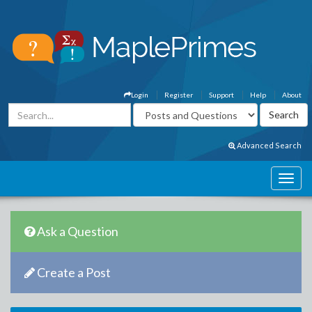
Login
Register
Support
Help
About
Advanced Search
Ask a Question
Create a Post