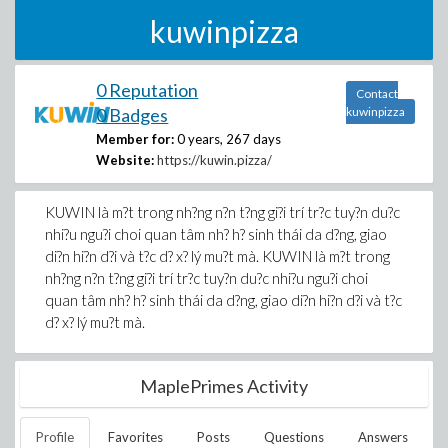
kuwinpizza
0 Reputation
Contact
0 Badges
kuwinpizza
Member for:
0 years, 267 days
Website:
https://kuwin.pizza/
KUWIN là m?t trong nh?ng n?n t?ng gi?i trí tr?c tuy?n du?c
nhi?u ngu?i choi quan tâm nh? h? sinh thái da d?ng, giao
di?n hi?n d?i và t?c d? x? lý mu?t mà. KUWIN là m?t trong
nh?ng n?n t?ng gi?i trí tr?c tuy?n du?c nhi?u ngu?i choi
quan tâm nh? h? sinh thái da d?ng, giao di?n hi?n d?i và t?c
d? x? lý mu?t mà.
MaplePrimes Activity
Profile
Favorites
Posts
Questions
Answers