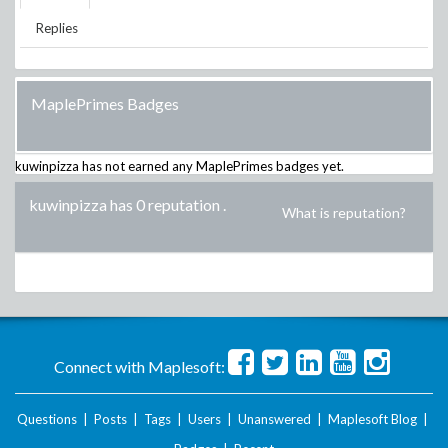
Replies
MaplePrimes Badges
kuwinpizza
has not earned any MaplePrimes badges yet.
kuwinpizza has 0 reputation
.
What is reputation?
Connect with Maplesoft:
Questions
|
Posts
|
Tags
|
Users
|
Unanswered
|
Maplesoft Blog
|