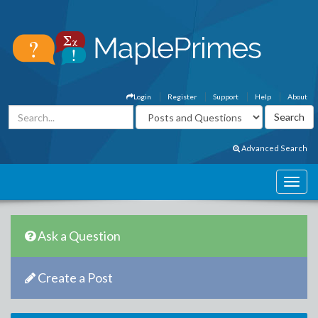
Login
Register
Support
Help
About
Advanced Search
Ask a Question
Create a Post