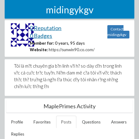
midingykgv
0 Reputation
Contact
0 Badges
midingykgv
Member for:
0 years, 95 days
Website:
https://sunwin90.co.com/
Tôi là m?t chuyên gia b?n linh v?i h? so dày d?n trong linh
v?c cá cu?c tr?c tuy?n. Ni?m dam mê c?a tôi v?i vi?c thách
th?c th? tru?ng là ng?n l?a thúc d?y tôi nhân r?ng nh?ng
chi?n lu?c th?ng l?n
MaplePrimes Activity
Profile
Favorites
Posts
Questions
Answers
Replies