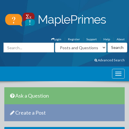
Login
Register
Support
Help
About
Advanced Search
Ask a Question
Create a Post