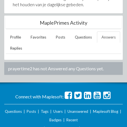
het houden van je dagelijkse gebeden.
MaplePrimes Activity
Profile
Favorites
Posts
Questions
Answers
Replies
prayertime2
has not Answered any Questions yet.
Connect with Maplesoft:
Questions
|
Posts
|
Tags
|
Users
|
Unanswered
|
Maplesoft Blog
|
Badges
|
Recent