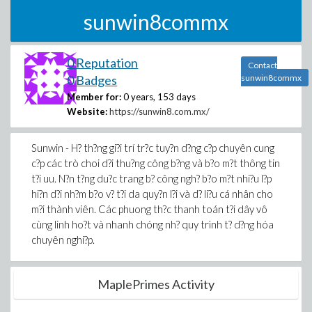
sunwin8commx
0 Reputation
Contact
0 Badges
sunwin8commx
Member for:
0 years, 153 days
Website:
https://sunwin8.com.mx/
Sunwin - H? th?ng gi?i trí tr?c tuy?n d?ng c?p chuyên cung
c?p các trò choi d?i thu?ng công b?ng và b?o m?t thông tin
t?i uu. N?n t?ng du?c trang b? công ngh? b?o m?t nhi?u l?p
hi?n d?i nh?m b?o v? t?i da quy?n l?i và d? li?u cá nhân cho
m?i thành viên. Các phuong th?c thanh toán t?i dây vô
cùng linh ho?t và nhanh chóng nh? quy trình t? d?ng hóa
chuyên nghi?p.
MaplePrimes Activity