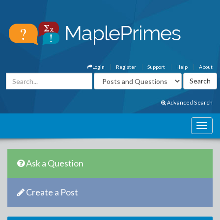
Login
Register
Support
Help
About
Advanced Search
Ask a Question
Create a Post