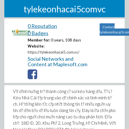
tylekeonhacai5comvc
0 Reputation
Contact
0 Badges
tylekeonhacai5co
Member for:
0 years, 108 days
Website:
https://tylekeonhacai5.com.vc/
Social Networks and
Content at Maplesoft.com
V?i d?nh hu?ng tr? thành công c? soi kèo hàng d?u, T? L?
Kèo Nhà Cái t?p trung vào d? chính xác và tính minh b?
ch. H? th?ng liên t?c c?p nh?t thông tin t? nhi?u ngu?n uy
tín d? d?m b?o d? li?u luôn dáng tin c?y. Ðây là l?a ch?n phù
h?p cho ngu?i choi mu?n nâng cao tu duy phân tích. Ð?a
ch?: 18Ð Ð. 20, Khu Ph? 2, Long Tru?ng, H? Chí Minh, Vi?t