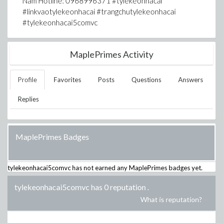
Nam Hotline: 0968996371 #tylekeonhacai
#linkvaotylekeonhacai #trangchutylekeonhacai
#tylekeonhacai5comvc
MaplePrimes Activity
Profile
Favorites
Posts
Questions
Answers
Replies
MaplePrimes Badges
tylekeonhacai5comvc
has not earned any MaplePrimes badges yet.
tylekeonhacai5comvc has 0 reputation
.
What is reputation?