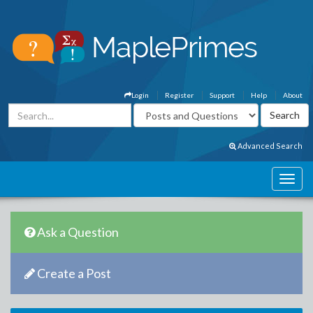
Login
Register
Support
Help
About
Advanced Search
Ask a Question
Create a Post