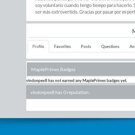
soy voluntario cuando tengo tiempo para hacerlo.
ser más extrovertido. Gracias por pasar por mi perfi
M
Profile
Favorites
Posts
Questions
An
MaplePrimes Badges
vindonpex8
has not earned any MaplePrimes badges yet.
vindonpex8 has 0 reputation
.