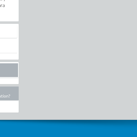
ara
ation?