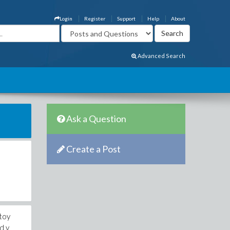
Login
Register
Support
Help
About
Advanced Search
Ask a Question
Create a Post
stoy
d y