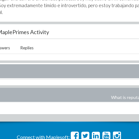
 Soy extremadamente tímido e introvertido, pero estoy trabajando p
l.
aplePrimes Activity
swers
Replies
What is reput
Connect with Maplesoft: