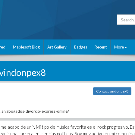
red
Maplesoft Blog
Art Gallery
Badges
Recent
More
vindonpex8
Contact vindonpex8
om.ar/abogados-divorcio-express-online/
e acabo de unir. Mi tipo de música favorita es el rock progresivo. E
eguir una carrera en ciencias políticas. Soy muy activo en mi comunida