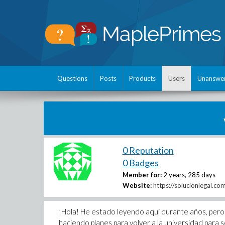
Questions
Posts
Products
Users
Unanswe
0 Reputation
0 Badges
Member for:
2 years, 285 days
Website:
https://solucionlegal.c
¡Hola! He estado leyendo aquí durante años, pero m
haciendo planes para volver a la universidad para s